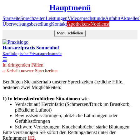
Hauptmenü
Startseite
Sprechzeiten
Leistungen
Videosprechstunde
Anfahrt
Aktuelles
Überweisungsbestellung
Kontakt
Apotheken-Notdienst
Menü schließen
Hausarztpraxis Sonnenhof
Kardiologische Privatsprechstunde
☰
In dringenden Fällen
außerhalb unserer Sprechzeiten
Benötigen Sie außerhalb unserer Sprechzeiten ärztliche Hilfe,
bestehen zwei Möglichkeiten:
1) In lebensbedrohlichen Situationen
wie
Verdacht auf Herzinfarkt (Schmerzen/Druck im Brustkorb,
plötzliche Luftnot)
Bewusstseinsstörungen, plötzliche Lähmungen oder
Gefühlsstörungen
Schwere Verletzungen, Knochenbrüche, starke Blutungen
Bitte verständigen Sie sofort den Rettungsdienst unter der
Rufnummer
112
.