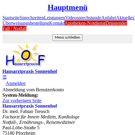
Hauptmenü
Startseite
Sprechzeiten
Leistungen
Videosprechstunde
Anfahrt
Aktuelles
Überweisungsbestellung
Kontakt
Apotheken-Notdienst
Dringender
Fall / Notfall
Menü schließen
Hausarztpraxis Sonnenhof
☰
Anmelden
Abmeldung vom Benutzerkonto
System-Meldung:
Zur vorherigen Seite
Hausarztpraxis Sonnenhof
Dr. med. Fabian Treusch
Facharzt für Innere Medizin, Kardiologe
Notfall-, Ernährungs-, Reisemediziner
Paul-Löbe-Straße 5
75180 Pforzheim