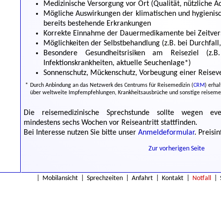
Medizinische Versorgung vor Ort (Qualität, nützliche Adr
Mögliche Auswirkungen der klimatischen und hygienisc
bereits bestehende Erkrankungen
Korrekte Einnahme der Dauermedikamente bei Zeitver
Möglichkeiten der Selbstbehandlung (z.B. bei Durchfall
Besondere Gesundheitsrisiken am Reiseziel (z.
Infektionskrankheiten, aktuelle Seuchenlage*)
Sonnenschutz, Mückenschutz, Vorbeugung einer Reise
*
Durch Anbindung an das Netzwerk des Centrums für Reisemedizin (
CRM
) erha
über weltweite Impfempfehlungen, Krankheitsausbrüche und sonstige reiseme
Die reisemedizinische Sprechstunde sollte wegen ev
mindestens sechs Wochen vor Reiseantritt stattfinden.
Bei Interesse nutzen Sie bitte unser
Anmeldeformular
. Preisi
Zur vorherigen Seite
|
Mobilansicht
|
Sprechzeiten
|
Anfahrt
|
Kontakt
|
Notfall
|