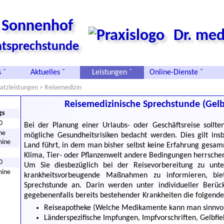
s Sonnenhof
Dr. med
vatsprechstunde
 ˇ
Aktuelles ˇ
Leistungen ˇ
Online-Dienste ˇ
atzleistungen
> Reisemedizin
Reisemedizinische Sprechstunde (Gelb
gs
0
Bei der Planung einer Urlaubs- oder Geschäftsreise soll
he
mögliche Gesundheitsrisiken bedacht werden. Dies gilt ins
mine
Land führt, in dem man bisher selbst keine Erfahrung gesamm
Klima, Tier- oder Pflanzenwelt andere Bedingungen herrschen 
0
Um Sie diesbezüglich bei der Reisevorbereitung zu unte
mine
krankheitsvorbeugende Maßnahmen zu informieren, biet
Sprechstunde an. Darin werden unter individueller Berück
gegebenenfalls bereits bestehender Krankheiten die folgen
Reiseapotheke (Welche Medikamente kann man sinnvoll
Länderspezifische Impfungen, Impfvorschriften, Gelbf