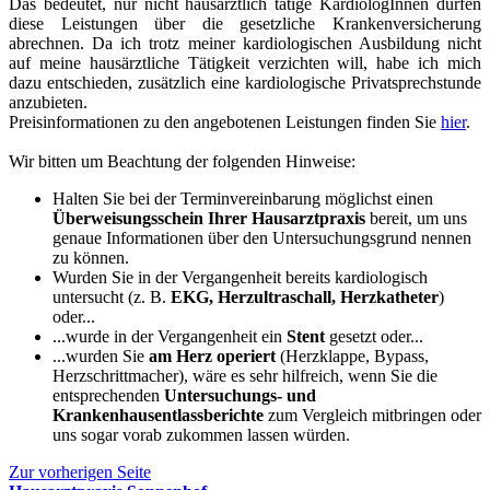
Das bedeutet, nur nicht hausärztlich tätige KardiologInnen dürfen
diese Leistungen über die gesetzliche Krankenversicherung
abrechnen. Da ich trotz meiner kardiologischen Ausbildung nicht
auf meine hausärztliche Tätigkeit verzichten will, habe ich mich
dazu entschieden, zusätzlich eine kardiologische Privatsprechstunde
anzubieten.
Preisinformationen zu den angebotenen Leistungen finden Sie
hier
.
Wir bitten um Beachtung der folgenden Hinweise:
Halten Sie bei der Terminvereinbarung möglichst einen
Überweisungsschein Ihrer Hausarztpraxis
bereit, um uns
genaue Informationen über den Untersuchungsgrund nennen
zu können.
Wurden Sie in der Vergangenheit bereits kardiologisch
untersucht (z. B.
EKG, Herzultraschall, Herzkatheter
)
oder...
...wurde in der Vergangenheit ein
Stent
gesetzt oder...
...wurden Sie
am Herz operiert
(Herzklappe, Bypass,
Herzschrittmacher), wäre es sehr hilfreich, wenn Sie die
entsprechenden
Untersuchungs- und
Krankenhausentlassberichte
zum Vergleich mitbringen oder
uns sogar vorab zukommen lassen würden.
Zur vorherigen Seite