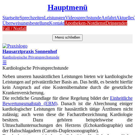
Hauptmenü
Startseite
Sprechzeiten
Leistungen
Videosprechstunde
Anfahrt
Aktuelles
Überweisungsbestellung
Kontakt
Apotheken-Notdienst
Dringender
Fall / Notfall
Menü schließen
Hausarztpraxis Sonnenhof
Kardiologische Privatsprechstunde
☰
Kardiologische Privatsprechstunde
Neben unseren hausärztlichen Leistungen bieten wir kardiologische
Leistungen auf privatärztlicher Basis an. Das heißt, es besteht hierfür
kein Anspruch auf eine Kostenübernahme durch die gesetzliche
Krankenversicherung.
Die rechtliche Grundlage für diese Regelung bildet der
Einheitliche
Bewertungsmaßstab (EBM)
. Danach ist die Abrechnung einiger
kardiologischer Leistungen für hausärztlich tätige ÄrztInnen nicht
zulässig; auch wenn diese die Facharztbezeichnung Kardiologie
besitzen. Dazu gehören beispielsweise die
Ultraschalluntersuchungen des Herzens (Echokardiographie) und
der Halsschlagadern (Carotis-Duplexsonographie).