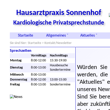
Hausarztpraxis Sonnenhof
Kardiologische Privatsprechstunde
Startseite
Allgemeines ˇ
Aktuelles ˇ
Sie sind hier:
Startseite
> Kontakt/Newsletter
Sprechzeiten
Vormittags
Nachmittags
Montag
8:00-12:00
15:30-19:00
Hausbesuche
Würden Sie 
Dienstag
8:00-13:00
Sondertermine
werden, die 
Mittwoch
8:00-13:00
Donnerstag
8:00-12:00
13:00-15:00
"Aktuelles" 
Freitag
8:00-13:00
Sondertermine
unseres Newsl
Sind Sie ber
aber zukünft