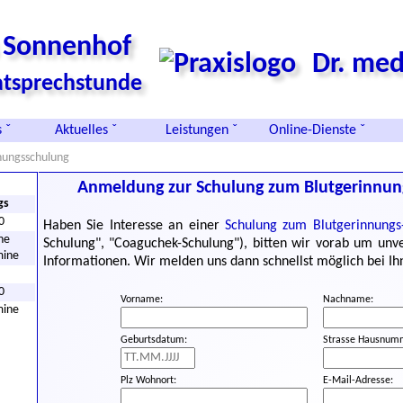
s Sonnenhof
Dr. med
vatsprechstunde
 ˇ
Aktuelles ˇ
Leistungen ˇ
Online-Dienste ˇ
nungsschulung
Anmeldung zur Schulung zum Blutgerinnu
gs
0
Haben Sie Interesse an einer
Schulung zum Blutgerinnung
he
Schulung", "Coaguchek-Schulung"), bitten wir vorab um unv
mine
Informationen. Wir melden uns dann schnellst möglich bei Ih
0
Vorname:
Nachname:
mine
Geburtsdatum:
Strasse Hausnum
Plz Wohnort:
E-Mail-Adresse: