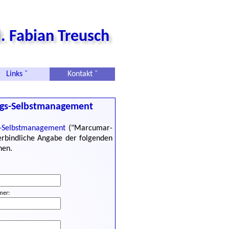
. Fabian Treusch
Links ˇ
Kontakt ˇ
ngs-Selbstmanagement
s-Selbstmanagement
("Marcumar-
erbindliche Angabe der folgenden
nen.
mer: