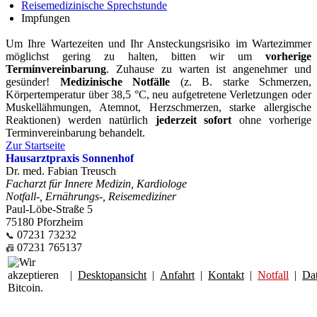
Reisemedizinische Sprechstunde
Impfungen
Um Ihre Wartezeiten und Ihr Ansteckungsrisiko im Wartezimmer
möglichst gering zu halten, bitten wir um
vorherige
Terminvereinbarung
. Zuhause zu warten ist angenehmer und
gesünder!
Medizinische Notfälle
(z. B. starke Schmerzen,
Körpertemperatur über 38,5 °C, neu aufgetretene Verletzungen oder
Muskellähmungen, Atemnot, Herzschmerzen, starke allergische
Reaktionen) werden natürlich
jederzeit sofort
ohne vorherige
Terminvereinbarung behandelt.
Zur Startseite
Hausarztpraxis Sonnenhof
Dr. med. Fabian Treusch
Facharzt für Innere Medizin, Kardiologe
Notfall-, Ernährungs-, Reisemediziner
Paul-Löbe-Straße 5
75180 Pforzheim
07231 73232
📞
07231 765137
📠
|
Desktopansicht
|
Anfahrt
|
Kontakt
|
Notfall
|
Da