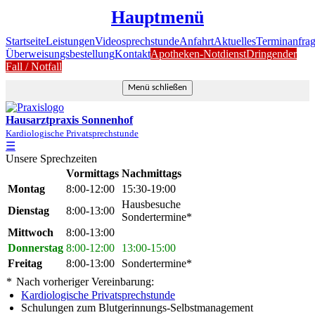
Hauptmenü
Startseite
Leistungen
Videosprechstunde
Anfahrt
Aktuelles
Terminanfra
Überweisungsbestellung
Kontakt
Apotheken-Notdienst
Dringender
Fall / Notfall
Menü schließen
Hausarztpraxis Sonnenhof
Kardiologische Privatsprechstunde
☰
Unsere Sprechzeiten
Vormittags
Nachmittags
Montag
8:00-12:00
15:30-19:00
Hausbesuche
Dienstag
8:00-13:00
Sondertermine*
Mittwoch
8:00-13:00
Donnerstag
8:00-12:00
13:00-15:00
Freitag
8:00-13:00
Sondertermine*
*
Nach vorheriger Vereinbarung:
Kardiologische Privatsprechstunde
Schulungen zum Blutgerinnungs-Selbstmanagement