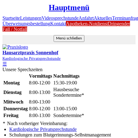
Hauptmenü
Startseite
Leistungen
Videosprechstunde
Anfahrt
Aktuelles
Terminanfra
Überweisungsbestellung
Kontakt
Apotheken-Notdienst
Dringender
Fall / Notfall
Menü schließen
Hausarztpraxis Sonnenhof
Kardiologische Privatsprechstunde
☰
Unsere Sprechzeiten
Vormittags
Nachmittags
Montag
8:00-12:00
15:30-19:00
Hausbesuche
Dienstag
8:00-13:00
Sondertermine*
Mittwoch
8:00-13:00
Donnerstag
8:00-12:00
13:00-15:00
Freitag
8:00-13:00
Sondertermine*
*
Nach vorheriger Vereinbarung:
Kardiologische Privatsprechstunde
Schulungen zum Blutgerinnungs-Selbstmanagement