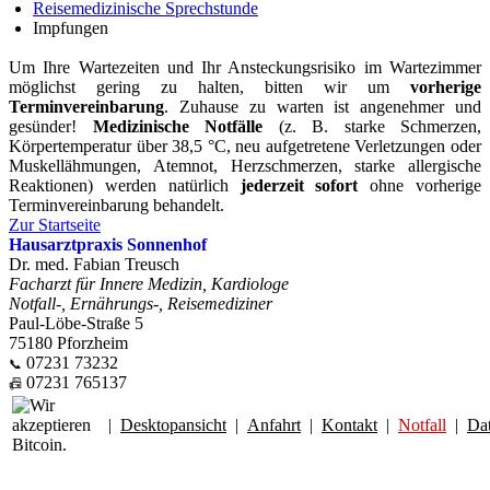
Reisemedizinische Sprechstunde
Impfungen
Um Ihre Wartezeiten und Ihr Ansteckungsrisiko im Wartezimmer
möglichst gering zu halten, bitten wir um
vorherige
Terminvereinbarung
. Zuhause zu warten ist angenehmer und
gesünder!
Medizinische Notfälle
(z. B. starke Schmerzen,
Körpertemperatur über 38,5 °C, neu aufgetretene Verletzungen oder
Muskellähmungen, Atemnot, Herzschmerzen, starke allergische
Reaktionen) werden natürlich
jederzeit sofort
ohne vorherige
Terminvereinbarung behandelt.
Zur Startseite
Hausarztpraxis Sonnenhof
Dr. med. Fabian Treusch
Facharzt für Innere Medizin, Kardiologe
Notfall-, Ernährungs-, Reisemediziner
Paul-Löbe-Straße 5
75180 Pforzheim
07231 73232
📞
07231 765137
📠
|
Desktopansicht
|
Anfahrt
|
Kontakt
|
Notfall
|
Da