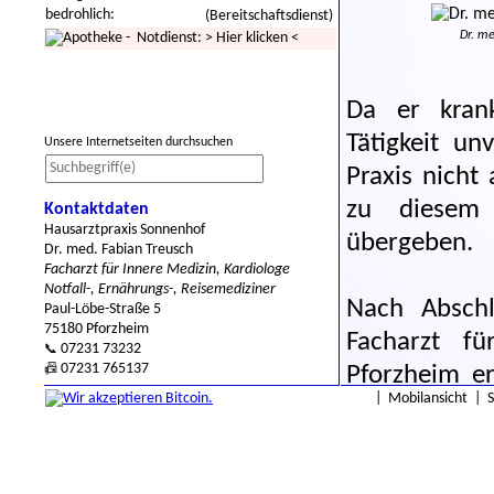
bedrohlich:
(Bereitschaftsdienst)
Dr. me
- Notdienst:
>
Hier klicken
<
Da er krank
Tätigkeit u
Unsere Internetseiten durchsuchen
Praxis nicht
zu diesem 
Kontaktdaten
Hausarztpraxis Sonnenhof
übergeben.
Dr. med. Fabian Treusch
Facharzt für Innere Medizin, Kardiologe
Notfall-, Ernährungs-, Reisemediziner
Nach Absch
Paul-Löbe-Straße 5
75180 Pforzheim
Facharzt fü
07231 73232
📞
07231 765137
Pforzheim er
📠
|
Mobilansicht
|
auf dem Son
Praxisgebäud
Planung bzw