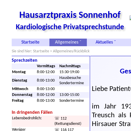
Hausarztpraxis Sonnenhof
Kardiologische Privatsprechstunde
Startseite
Allgemeines ˇ
Aktuelles ˇ
Sie sind hier:
Startseite
> Allgemeines/Rückblick
Sprechzeiten
Vormittags
Nachmittags
Ges
Montag
8:00-12:00
15:30-19:00
Hausbesuche
Dienstag
8:00-13:00
Sondertermine
Liebe Patient
Mittwoch
8:00-13:00
Donnerstag
8:00-12:00
13:00-15:00
Freitag
8:00-13:00
Sondertermine
im Jahr 193
In dringenden Fällen
Treusch als 
Lebensbedrohlich:
☏ 112
Hirsauer Str
(Rettungsdienst)
Weniger
☏ 116 117