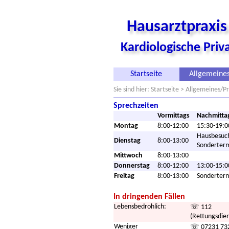
Hausarztpraxi
Kardiologische Pri
Startseite
Allgemeines
Sie sind hier:
Startseite
> Allgemeines/P
Sprechzeiten
Vormittags
Nachmitta
Montag
8:00-12:00
15:30-19:0
Hausbesuc
Dienstag
8:00-13:00
Sonderter
Mittwoch
8:00-13:00
Donnerstag
8:00-12:00
13:00-15:0
Freitag
8:00-13:00
Sonderter
In dringenden Fällen
Lebensbedrohlich:
☏ 112
(Rettungsdien
Weniger
☏ 07231 73