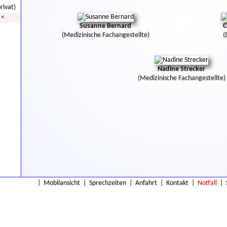
rivat)
<
Susanne Bernard
C
(Medizinische Fachangestellte)
(
Nadine Strecker
(Medizinische Fachangestellte)
|
Mobilansicht
|
Sprechzeiten
|
Anfahrt
|
Kontakt
|
Notfall
|