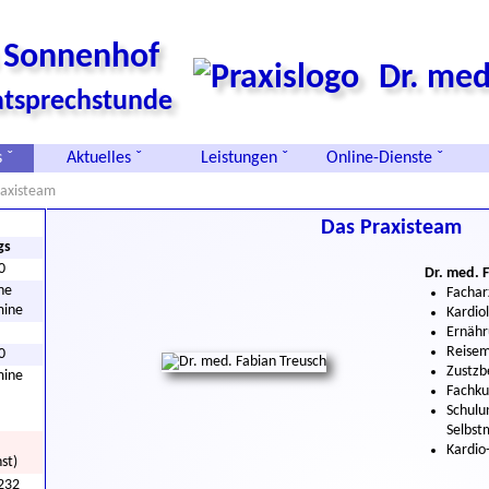
s Sonnenhof
Dr. med
vatsprechstunde
 ˇ
Aktuelles ˇ
Leistungen ˇ
Online-Dienste ˇ
raxisteam
Das Praxisteam
gs
0
Dr. med. 
he
Fachar
mine
Kardio
Ernähr
Reisem
0
Zustzb
mine
Fachku
Schulu
Selbst
Kardio
st)
232