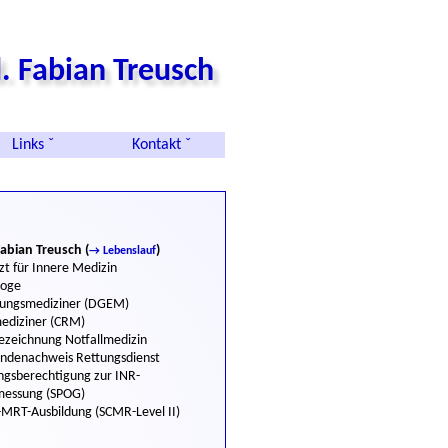
. Fabian Treusch
Links ˇ
Kontakt ˇ
Fabian Treusch (
)
→ Lebenslauf
zt für Innere Medizin
loge
ungsmediziner (
DGEM
)
ediziner (
CRM
)
ezeichnung Notfallmedizin
ndenachweis Rettungsdienst
ngsberechtigung zur INR-
messung (
SPOG
)
-MRT-Ausbildung (
SCMR
-Level II)