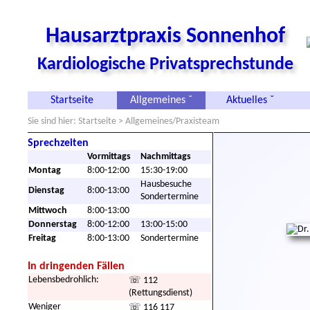
Hausarztpraxis Sonnenhof
Kardiologische Privatsprechstunde
Startseite
Allgemeines ˇ
Aktuelles ˇ
Sie sind hier:
Startseite
> Allgemeines/Praxisteam
Sprechzeiten
Vormittags
Nachmittags
Montag
8:00-12:00
15:30-19:00
Hausbesuche
Dienstag
8:00-13:00
Sondertermine
Mittwoch
8:00-13:00
Donnerstag
8:00-12:00
13:00-15:00
Freitag
8:00-13:00
Sondertermine
In dringenden Fällen
Lebensbedrohlich:
☏ 112
(Rettungsdienst)
Weniger
☏ 116 117