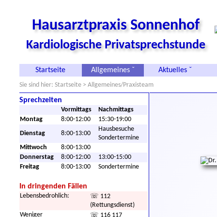
Hausarztpraxis Sonnenhof
Kardiologische Privatsprechstunde
Startseite
Allgemeines ˇ
Aktuelles ˇ
Sie sind hier:
Startseite
> Allgemeines/Praxisteam
Sprechzeiten
Vormittags
Nachmittags
Montag
8:00-12:00
15:30-19:00
Hausbesuche
Dienstag
8:00-13:00
Sondertermine
Mittwoch
8:00-13:00
Donnerstag
8:00-12:00
13:00-15:00
Freitag
8:00-13:00
Sondertermine
In dringenden Fällen
Lebensbedrohlich:
☏ 112
(Rettungsdienst)
Weniger
☏ 116 117