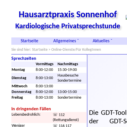
Hausarztpraxis Sonnenhof
Kardiologische Privatsprechstunde
Startseite
Allgemeines ˇ
Aktuelles ˇ
Sie sind hier:
Startseite
> Online-Dienste/Für KollegInnen
Sprechzeiten
Vormittags
Nachmittags
Montag
8:00-12:00
15:30-19:00
Hausbesuche
Dienstag
8:00-13:00
Sondertermine
Mittwoch
8:00-13:00
Donnerstag
8:00-12:00
13:00-15:00
Freitag
8:00-13:00
Sondertermine
In dringenden Fällen
Die GDT-Tool
Lebensbedrohlich:
☏ 112
(Rettungsdienst)
der GDT-Sc
Weniger
☏ 116 117