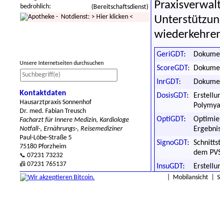
Praxisverw
bedrohlich:
(Bereitschaftsdienst)
- Notdienst:
>
Hier klicken
<
Unterstützu
wiederkehre
GeriGDT
:
Dokumen
Unsere Internetseiten durchsuchen
ScoreGDT
:
Dokumen
InrGDT
:
Dokumen
Kontaktdaten
DosisGDT
:
Erstellu
Hausarztpraxis Sonnenhof
Polymya
Dr. med. Fabian Treusch
OptiGDT
:
Optimier
Facharzt für Innere Medizin, Kardiologe
Notfall-, Ernährungs-, Reisemediziner
Ergebnis
Paul-Löbe-Straße 5
SignoGDT
:
Schnitt
75180 Pforzheim
dem PVS
07231 73232
📞
07231 765137
📠
InsuGDT
:
Erstellu
konventi
|
Mobilansicht
|
Der Program
drei gängig