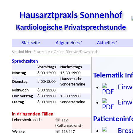
Hausarztpraxis Sonnenhof
Kardiologische Privatsprechstunde
Startseite
Allgemeines ˇ
Aktuelles ˇ
Sie sind hier:
Startseite
> Online-Dienste/Downloads
Sprechzeiten
Vormittags
Nachmittags
Montag
8:00-12:00
15:30-19:00
Telematik In
Hausbesuche
Dienstag
8:00-13:00
Sondertermine
Einwi
Mittwoch
8:00-13:00
Donnerstag
8:00-12:00
13:00-15:00
Einwi
Freitag
8:00-13:00
Sondertermine
In dringenden Fällen
Patientenin
Lebensbedrohlich:
☏ 112
(Rettungsdienst)
Brosc
Weniger
☏ 116 117