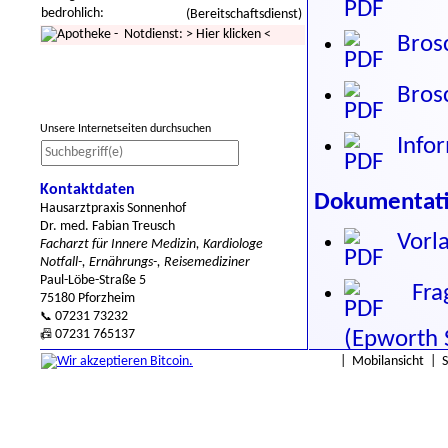
bedrohlich:
(Bereitschaftsdienst)
- Notdienst:
>
Hier klicken
<
Brosc
Brosc
Unsere Internetseiten durchsuchen
Infor
Kontaktdaten
Dokumentatio
Hausarztpraxis Sonnenhof
Dr. med. Fabian Treusch
Vorla
Facharzt für Innere Medizin, Kardiologe
Notfall-, Ernährungs-, Reisemediziner
Paul-Löbe-Straße 5
Frage
75180 Pforzheim
07231 73232
📞
07231 765137
(Epworth 
📠
|
Mobilansicht
|
Einwi
von Patie