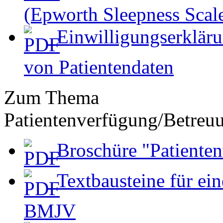
(Epworth Sleepness Scal
Einwilligungserkläru
von Patientendaten
Zum Thema
Patientenverfügung/Betreu
Broschüre "Patiente
Textbausteine für ei
BMJV