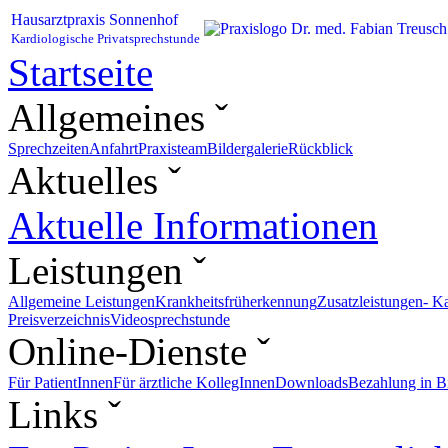
Hausarztpraxis Sonnenhof
Dr. med. Fabian Treusch
Kardiologische Privatsprechstunde
Startseite
Allgemeines ˇ
Sprechzeiten
Anfahrt
Praxisteam
Bildergalerie
Rückblick
Aktuelles ˇ
Aktuelle Informationen
Leistungen ˇ
Allgemeine Leistungen
Krankheitsfrüherkennung
Zusatzleistungen
- K
Preisverzeichnis
Videosprechstunde
Online-Dienste ˇ
Für PatientInnen
Für ärztliche KollegInnen
Downloads
Bezahlung in B
Links ˇ