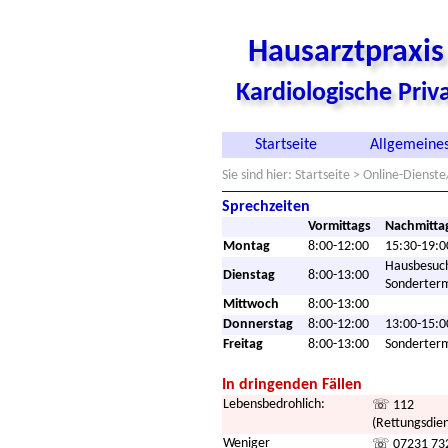
Hausarztpraxi
Kardiologische Pri
Startseite
Allgemeines
Sie sind hier:
Startseite
> Online-Dienste
Sprechzeiten
Vormittags
Nachmitta
Montag
8:00-12:00
15:30-19:0
Hausbesuc
Dienstag
8:00-13:00
Sonderter
Mittwoch
8:00-13:00
Donnerstag
8:00-12:00
13:00-15:0
Freitag
8:00-13:00
Sonderter
In dringenden Fällen
Lebensbedrohlich:
☏ 112
(Rettungsdien
Weniger
☏ 07231 73