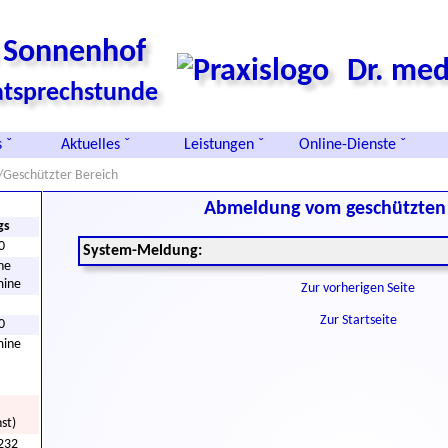
s Sonnenhof
Dr. med
vatsprechstunde
 ˇ
Aktuelles ˇ
Leistungen ˇ
Online-Dienste ˇ
/Geschützter Bereich
Abmeldung vom geschützten 
gs
0
System-Meldung:
he
mine
Zur vorherigen Seite
Zur Startseite
0
mine
st)
232