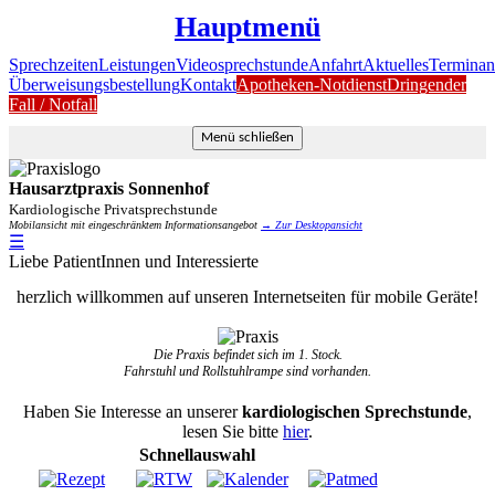
Hauptmenü
Sprechzeiten
Leistungen
Videosprechstunde
Anfahrt
Aktuelles
Terminan
Überweisungsbestellung
Kontakt
Apotheken-Notdienst
Dringender
Fall / Notfall
Menü schließen
Hausarztpraxis Sonnenhof
Kardiologische Privatsprechstunde
Mobilansicht mit eingeschränktem Informationsangebot
→ Zur Desktopansicht
☰
Liebe PatientInnen und Interessierte
herzlich willkommen auf unseren Internetseiten für mobile Geräte!
Die Praxis befindet sich im 1. Stock.
Fahrstuhl und Rollstuhlrampe sind vorhanden.
Haben Sie Interesse an unserer
kardiologischen Sprechstunde
,
lesen Sie bitte
hier
.
Schnellauswahl