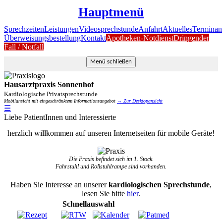
Hauptmenü
Sprechzeiten
Leistungen
Videosprechstunde
Anfahrt
Aktuelles
Terminan
Überweisungsbestellung
Kontakt
Apotheken-Notdienst
Dringender
Fall / Notfall
Menü schließen
Hausarztpraxis Sonnenhof
Kardiologische Privatsprechstunde
Mobilansicht mit eingeschränktem Informationsangebot
→ Zur Desktopansicht
☰
Liebe PatientInnen und Interessierte
herzlich willkommen auf unseren Internetseiten für mobile Geräte!
Die Praxis befindet sich im 1. Stock.
Fahrstuhl und Rollstuhlrampe sind vorhanden.
Haben Sie Interesse an unserer
kardiologischen Sprechstunde
,
lesen Sie bitte
hier
.
Schnellauswahl